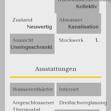
Kollektiv
Zustand
Abwasser
Neuwertig
Kanalisation
Aussicht
Stockwerk
1.
Uneingeschränkt
Ausstattungen
Wasserenthärter
Internet
Angeschlossener
Dreifachverglasung
Thermostat