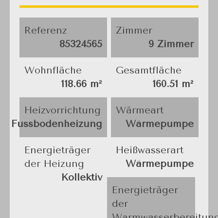
Referenz
Zimmer
85324565
9 Zimmer
Wohnfläche
Gesamtfläche
118.66 m²
160.51 m²
Heizvorrichtung
Wärmeart
Fussbodenheizung
Wärmepumpe
Energieträger
Heißwasserart
der Heizung
Wärmepumpe
Kollektiv
Energieträger
der
Warmwasserbereitun