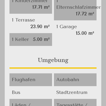
1 Kinderzimmer
1
17.71 m²
Elternschlafzimmer
17.72 m²
1 Terrasse
23.90 m²
1 Garage
15.00 m²
1 Keller
5.00 m²
Umgebung
Flughafen
Autobahn
Bus
Stadtzentrum
Läden /
Tagesstätte /