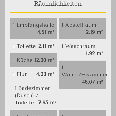
Räumlichkeiten
1 Empfangshalle
1 Abstellraum
4.51 m²
2.19 m²
1 Toilette
2.11 m²
1 Waschraum
1.92 m²
1 Küche
12.20 m²
1
1 Flur
4.23 m²
Wohn-/Esszimmer
46.07 m²
1 Badezimmer
(Dusch) /
Toilette
7.95 m²