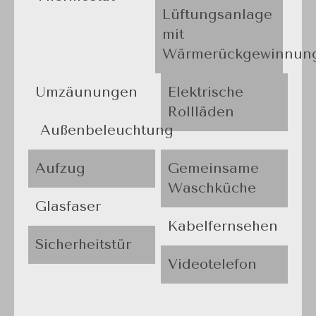
Lüftungsanlage
mit
Wärmerückgewinnun
Umzäunungen
Elektrische
Rollläden
Außenbeleuchtung
Aufzug
Gemeinsame
Waschküche
Glasfaser
Kabelfernsehen
Sicherheitstür
Videotelefon