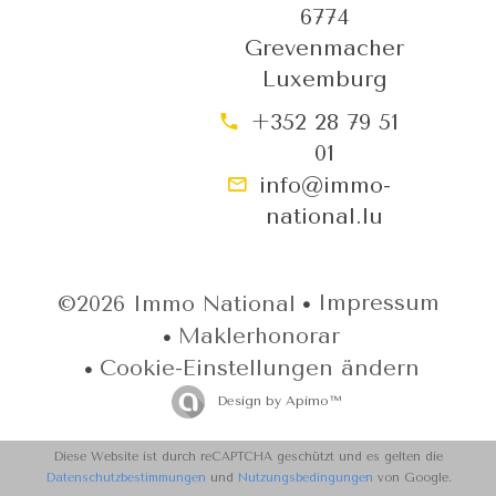
6774
Grevenmacher
Luxemburg
+352 28 79 51
01
info@immo-
national.lu
Impressum
©2026 Immo National
Maklerhonorar
Cookie-Einstellungen ändern
Design by
Apimo™
Diese Website ist durch reCAPTCHA geschützt und es gelten die
Datenschutzbestimmungen
und
Nutzungsbedingungen
von Google.