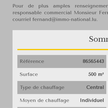
Pour de plus amples renseignement
responsable commercial Monsieur Fer
courriel fernand@immo-national.lu.
Som
Référence
86565443
Surface
500 m²
Type de chauffage
Central
Moyen de chauffage
Individuel