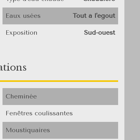
Eaux usées
Tout à l'égout
Exposition
Sud-ouest
ations
Cheminée
Fenêtres coulissantes
Moustiquaires