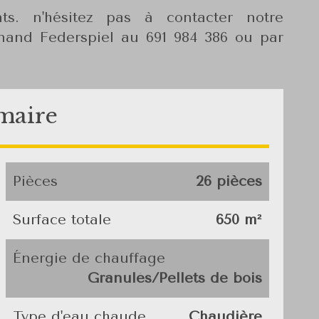
s. n'hésitez pas à contacter notre
nand Federspiel au 691 984 386 ou par
maire
Pièces
26 pièces
Surface totale
650 m²
Énergie de chauffage
Granulés/Pellets de bois
Type d'eau chaude
Chaudière