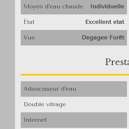
Moyen d'eau chaude
Individuelle
État
Excellent état
Vue
Dégagée Forêt
Prest
Adoucisseur d'eau
Double vitrage
Internet