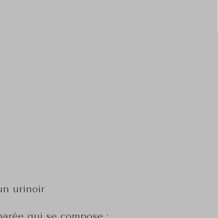
un urinoir
arée qui se compose ;