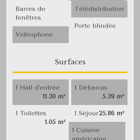
Barres de
Télédistribution
fenêtres
Porte blindée
Vidéophone
Surfaces
1 Hall d'entrée
1 Débarras
11.30 m²
5.39 m²
1 Toilettes
1 Séjour
25.86 m²
1.05 m²
1 Cuisine
américaine