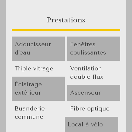
Prestations
Adoucisseur
Fenêtres
d'eau
coulissantes
Triple vitrage
Ventilation
double flux
Éclairage
extérieur
Ascenseur
Buanderie
Fibre optique
commune
Local à vélo