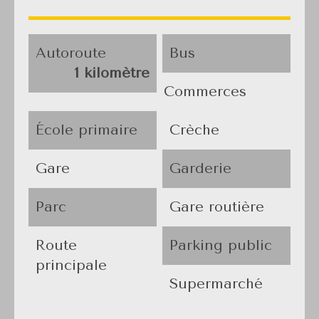
Autoroute
Bus
1 kilomètre
Commerces
École primaire
Crèche
Gare
Garderie
Parc
Gare routière
Route
Parking public
principale
Supermarché