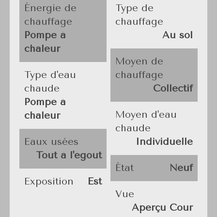
Énergie de
Type de
chauffage
chauffage
Pompe à
Au sol
chaleur
Moyen de
Type d'eau
chauffage
chaude
Collectif
Pompe à
Moyen d'eau
chaleur
chaude
Eaux usées
Individuelle
Tout à l'égout
État
Neuf
Exposition
Est
Vue
Aperçu Cour