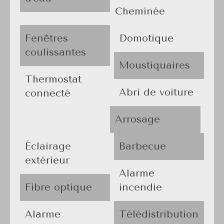
Cheminée
Fenêtres
Domotique
coulissantes
Moustiquaires
Thermostat
Abri de voiture
connecté
Arrosage
Éclairage
Barbecue
extérieur
Alarme
Fibre optique
incendie
Alarme
Télédistribution