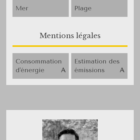
Mer
Plage
Mentions légales
Consommation
Estimation des
d'énergie
A
émissions
A