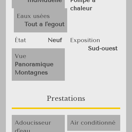
Individuelle
Pompe à
chaleur
Eaux usées
Tout à l'égout
État
Neuf
Exposition
Sud-ouest
Vue
Panoramique
Montagnes
Prestations
Adoucisseur
Air conditionné
d'eau