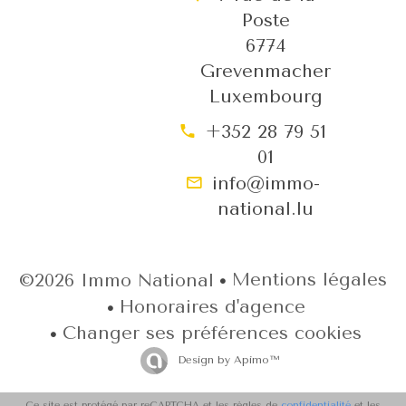
Poste
6774
Grevenmacher
Luxembourg
+352 28 79 51
01
info@immo-
national.lu
Mentions légales
©2026 Immo National
Honoraires d'agence
Changer ses préférences cookies
Design by
Apimo™
Ce site est protégé par reCAPTCHA et les règles de
confidentialité
et les