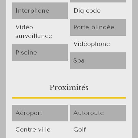
Interphone
Digicode
Vidéo
Porte blindée
surveillance
Vidéophone
Piscine
Spa
Proximités
Aéroport
Autoroute
Centre ville
Golf