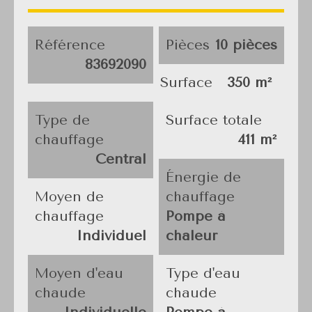
Référence
Pièces
10 pièces
83692090
Surface
350 m²
Type de
Surface totale
chauffage
411 m²
Central
Énergie de
Moyen de
chauffage
chauffage
Pompe à
Individuel
chaleur
Moyen d'eau
Type d'eau
chaude
chaude