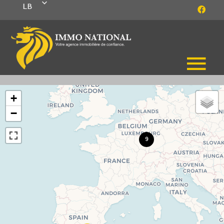
LB
+
−
9