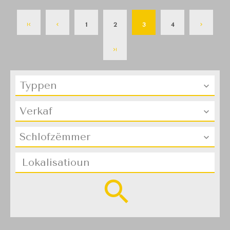
1
2
3
4
Typpen
Verkaf
Schlofzëmmer
Lokalisatioun