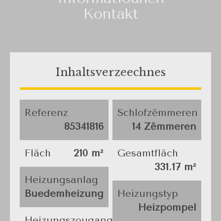
Kontakt
Inhaltsverzeechnes
Referenz
Schlofzëmmeren
85341816
14 Zëmmeren
Fläch
210 m²
Gesamtfläch
331.17 m²
Heizungsanlag
Buedemheizung
Heizungstyp
Heizpompel
Heizungszougang