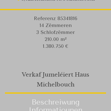
Referenz
85341816
14 Zëmmeren
3 Schlofzëmmer
210.00
m²
1.380.750 €
Verkaf Jumeléiert Haus
Michelbouch
Beschreiwung
Informatiounen