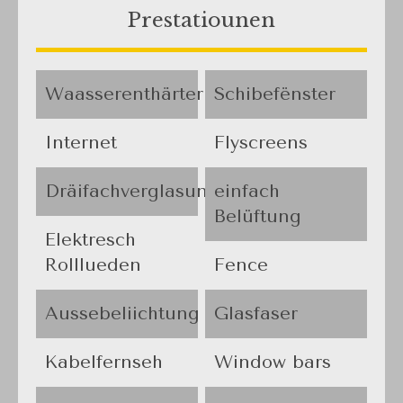
Prestatiounen
Waasserenthärter
Schibefënster
Internet
Flyscreens
Dräifachverglasung
einfach
Belüftung
Elektresch
Rolllueden
Fence
Aussebeliichtung
Glasfaser
Kabelfernseh
Window bars