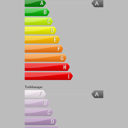
A
Treibhausgas
A