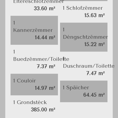
Eltereschlofzëmmer
1 Schlofzëmmer
33.60 m²
15.63 m²
1
1
Kannerzëmmer
Déngschtzëmmer
14.44 m²
15.22 m²
1
1
Buedzëmmer/Toilette
Duschraum/Toilette
7.37 m²
7.47 m²
1 Couloir
1 Späicher
14.97 m²
64.45 m²
1 Grondstéck
385.00 m²