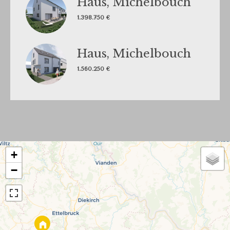
Haus, Michelbouch
1.398.750 €
Haus, Michelbouch
1.560.250 €
+
−