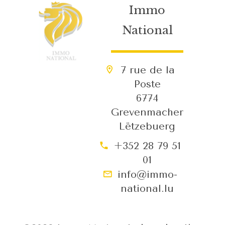
Immo
National
7 rue de la
Poste
6774
Grevenmacher
Lëtzebuerg
+352 28 79 51
01
info@immo-
national.lu