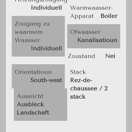
Individuell
Warmwaasser-
Apparat
Boiler
Zougang zu
waarmem
Ofwaasser
Waasser
Kanalisatioun
Individuell
Zoustand
Nei
Orientatioun
Stack
South-west
Rez-de-
chaussée / 2
Aussiicht
stäck
Ausbléck
Landschaft