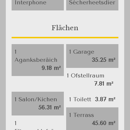
Interphone
Sécherheetsdier
Flächen
1
1 Garage
Aganksberäich
35.25 m²
9.18 m²
1 Ofstellraum
7.81 m²
1 Salon/Kichen
1 Toilett
3.87 m²
56.31 m²
1 Terrass
1
45.60 m²