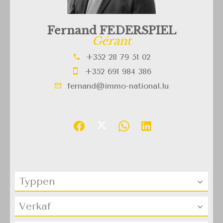
Fernand FEDERSPIEL
Gérant
+352 28 79 51 02
+352 691 984 386
fernand@immo-national.lu
Typpen
Verkaf